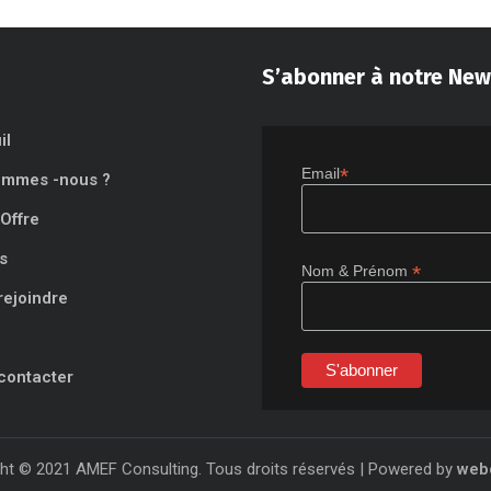
S’abonner à notre New
il
*
Email
ommes -nous ?
Offre
s
*
Nom & Prénom
rejoindre
contacter
ht © 2021 AMEF Consulting. Tous droits réservés | Powered by
web