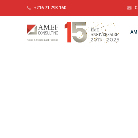
+216 71 793 160
C
AM
Ca