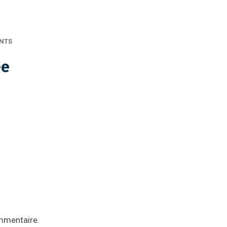
NTS
ée
mmentaire.