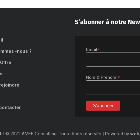
S’abonner à notre New
il
*
Email
ommes -nous ?
Offre
s
*
Nom & Prénom
rejoindre
contacter
ht © 2021 AMEF Consulting. Tous droits réservés | Powered by
web