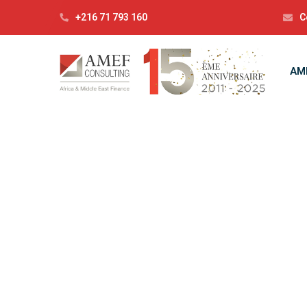
+216 71 793 160
C
AM
Ca