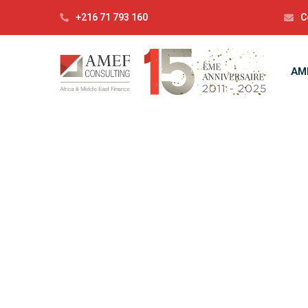
+216 71 793 160
C
AM
Ca