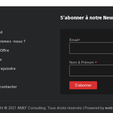
S’abonner à notre New
il
*
Email
ommes -nous ?
Offre
s
*
Nom & Prénom
rejoindre
contacter
ht © 2021 AMEF Consulting. Tous droits réservés | Powered by
web