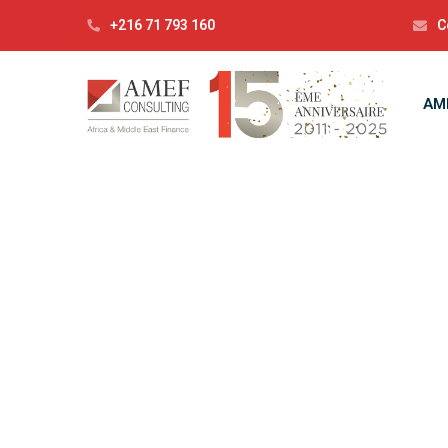
+216 71 793 160
C
AM
C