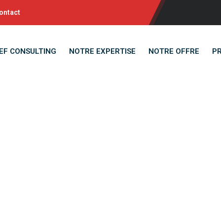
ontact
EF CONSULTING
NOTRE EXPERTISE
NOTRE OFFRE
P
hargé(e) de Gesti