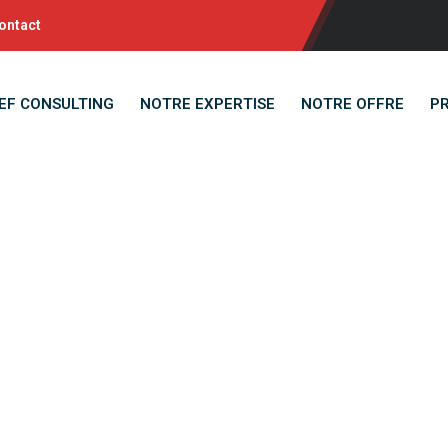
ontact
EF CONSULTING
NOTRE EXPERTISE
NOTRE OFFRE
P
hargé(e) de Gesti