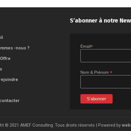
S’abonner à notre New
il
*
Email
ommes -nous ?
Offre
s
*
Nom & Prénom
rejoindre
contacter
ht © 2021 AMEF Consulting. Tous droits réservés | Powered by
web