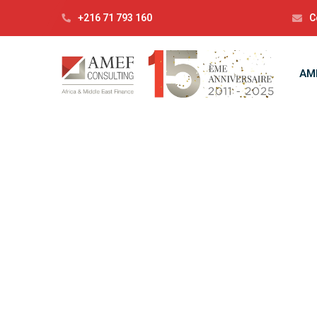
+216 71 793 160
C
AM
C