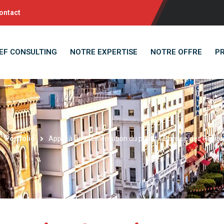
ontact
EF CONSULTING
NOTRE EXPERTISE
NOTRE OFFRE
P
Portfolio
Appui à l’implémentation du projet « Banque des Région