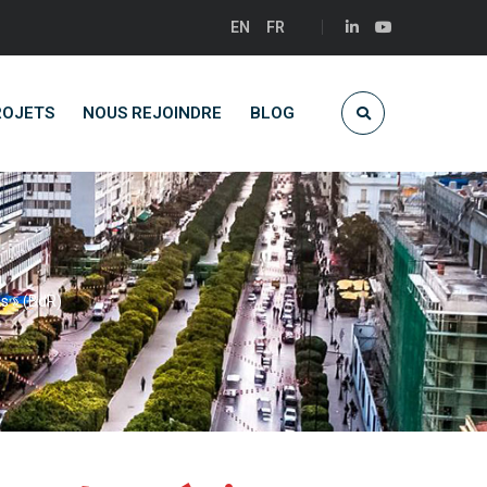
EN
FR
ROJETS
NOUS REJOINDRE
BLOG
s » (BdR)