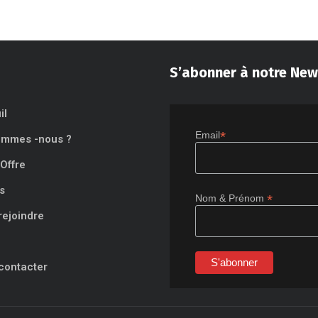
S’abonner à notre New
il
*
Email
ommes -nous ?
Offre
s
*
Nom & Prénom
rejoindre
contacter