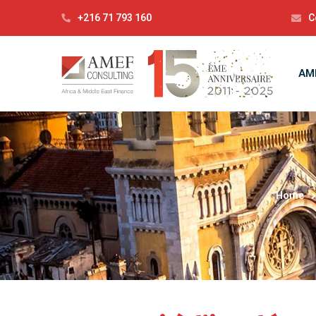
+216 71 793 160
C
AM
Home