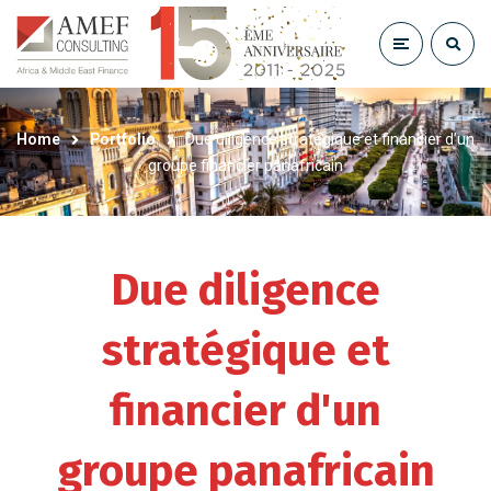
Home
Portfolio
Due diligence stratégique et financier d’un
groupe financier panafricain
Due diligence
stratégique et
financier d'un
groupe panafricain