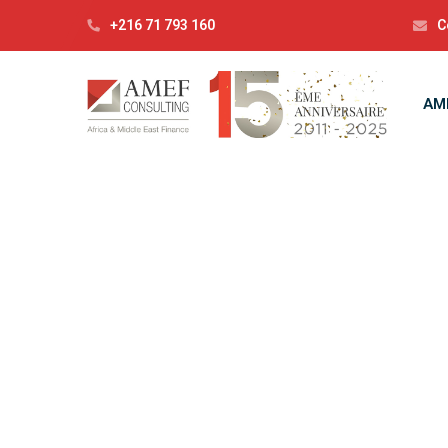
+216 71 793 160
C
AM
C