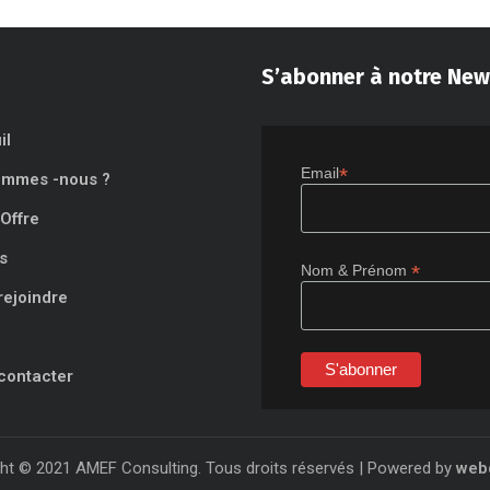
S’abonner à notre New
il
*
Email
ommes -nous ?
Offre
s
*
Nom & Prénom
rejoindre
contacter
ht © 2021 AMEF Consulting. Tous droits réservés | Powered by
web