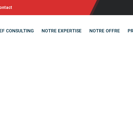
ontact
EF CONSULTING
NOTRE EXPERTISE
NOTRE OFFRE
P
hargé(e) de Gesti