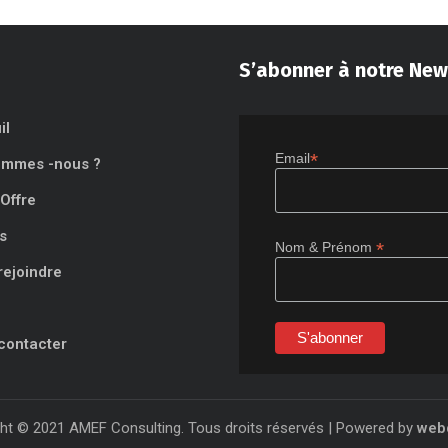
S’abonner à notre New
il
*
Email
ommes -nous ?
Offre
s
*
Nom & Prénom
rejoindre
contacter
ht © 2021 AMEF Consulting. Tous droits réservés | Powered by
web