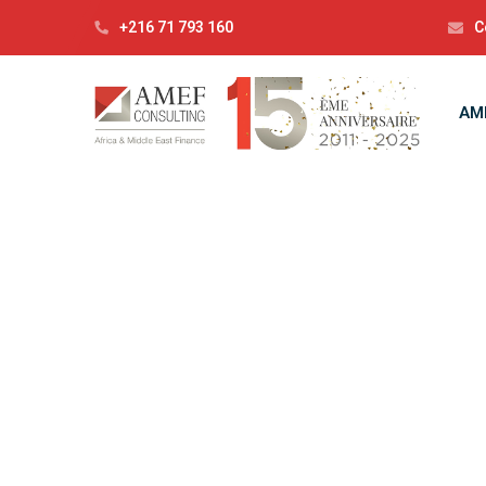
+216 71 793 160
C
AM
C