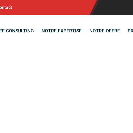
ontact
EF CONSULTING
NOTRE EXPERTISE
NOTRE OFFRE
P
onsultant(e) Juni