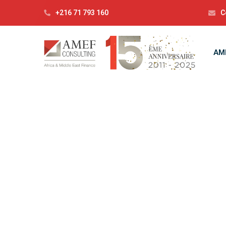
+216 71 793 160
C
AM
C