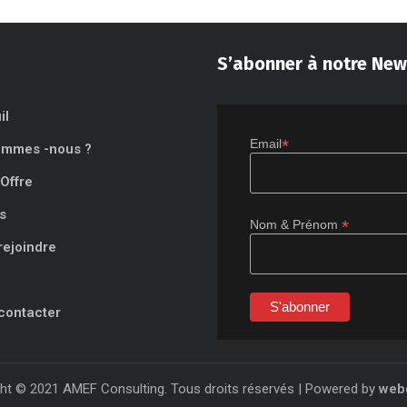
S’abonner à notre New
il
*
Email
ommes -nous ?
Offre
s
*
Nom & Prénom
rejoindre
contacter
ht © 2021 AMEF Consulting. Tous droits réservés | Powered by
web