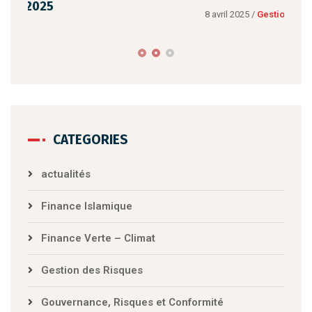
8 avril 2025
/
Gestion des Risques
8 a
Normes et Importance de la Cartographie
Le
des Risques pour la Banque
Pe
CATEGORIES
actualités
Finance Islamique
Finance Verte – Climat
Gestion des Risques