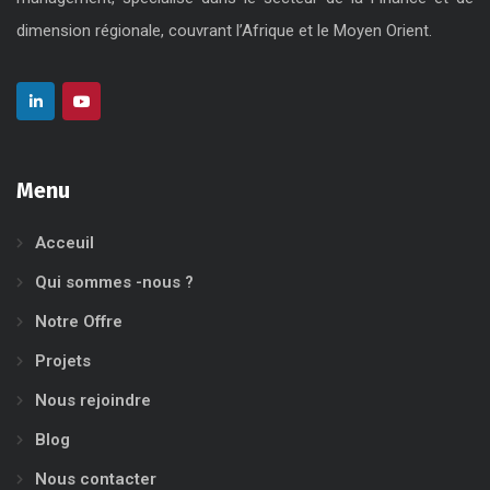
AMEF Consulting
est un cabinet de conseil en stratégie et
management, spécialisé dans le secteur de la Finance et de
dimension régionale, couvrant l’Afrique et le Moyen Orient.
Menu
Acceuil
Qui sommes -nous ?
Notre Offre
Projets
Nous rejoindre