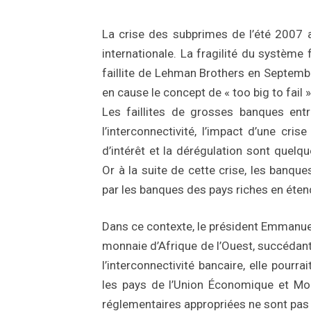
La crise des subprimes de l’été 2007 a
internationale. La fragilité du système f
faillite de Lehman Brothers en Septembr
en cause le concept de « too big to fail »
Les faillites de grosses banques entra
l’interconnectivité, l’impact d’une cr
d’intérêt et la dérégulation sont quelq
Or à la suite de cette crise, les banqu
par les banques des pays riches en étend
Dans ce contexte, le président Emmanue
monnaie d’Afrique de l’Ouest, succédant
8 avril 2025
/
Gestion des Risques
8 avril 2025
l’interconnectivité bancaire, elle pour
Normes et Importance de la
Le Fina
les pays de l’Union Économique et Mo
Cartographie des Risques pour la
Défis et
réglementaires appropriées ne sont pas