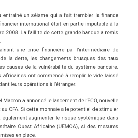
 entraîné un séisme qui a fait trembler la finance
inancier international était en partie imputable à la
e 2008. La faillite de cette grande banque a remis
.
înant une crise financière par l’intermédiaire de
ise de la dette, les changements brusques des taux
ues causes de la vulnérabilité du système bancaire.
es africaines ont commencé à remplir le vide laissé
ant leurs opérations à l’étranger.
15 janvier 2026
/
Gestion des Risques
l Macron a annoncé le lancement de l’ECO, nouvelle
Secteur bancaire tunisien –
 au CFA. Si cette monnaie a le potentiel de stimuler
/
Non classifié(e)
Rétrospective réglementair
rait également augmenter le risque systémique dans
ncement des Startups :
2025
nétaire Ouest Africaine (UEMOA), si des mesures
 Perspectives
 mises en place.