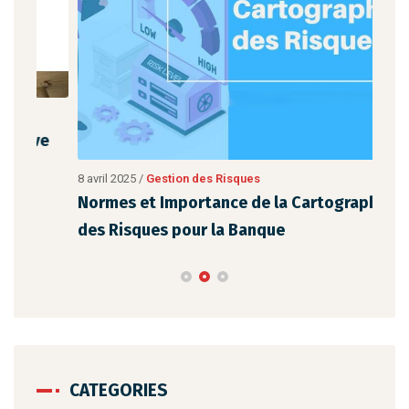
ve
8 avril 2025
/
Gestion des Risques
8 avr
Normes et Importance de la Cartographie
Le 
des Risques pour la Banque
Per
CATEGORIES