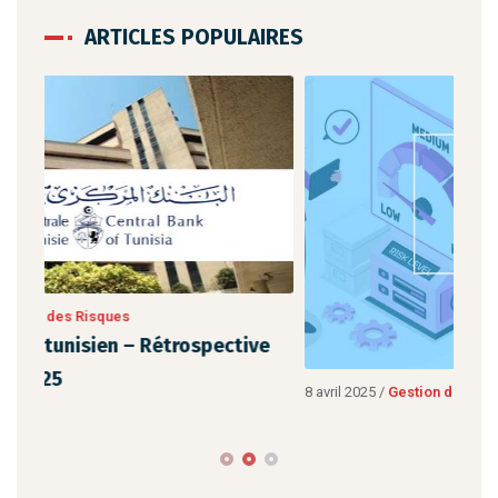
ARTICLES POPULAIRES
ive
8 avril 2025
/
Gestion des Risques
8 a
Normes et Importance de la Cartographie
L
des Risques pour la Banque
P